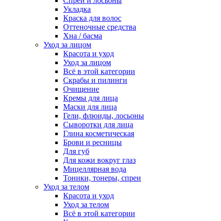
Спреи и лосьоны
Укладка
Краска для волос
Оттеночные средства
Хна / басма
Уход за лицом
Красота и уход
Уход за лицом
Всё в этой категории
Скрабы и пилинги
Очищение
Кремы для лица
Маски для лица
Гели, флюиды, лосьоны
Сыворотки для лица
Глина косметическая
Брови и ресницы
Для губ
Для кожи вокруг глаз
Мицеллярная вода
Тоники, тонеры, спреи
Уход за телом
Красота и уход
Уход за телом
Всё в этой категории