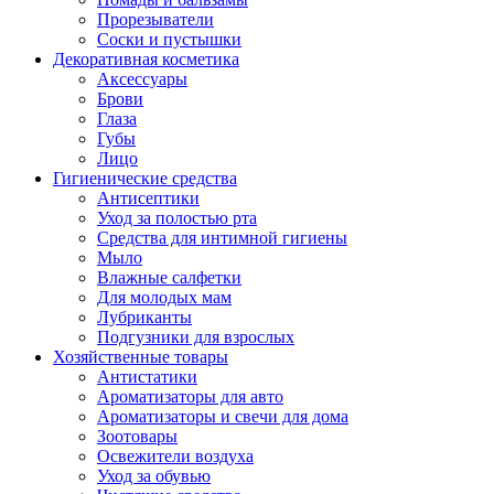
Прорезыватели
Соски и пустышки
Декоративная косметика
Аксессуары
Брови
Глаза
Губы
Лицо
Гигиенические средства
Антисептики
Уход за полостью рта
Средства для интимной гигиены
Мыло
Влажные салфетки
Для молодых мам
Лубриканты
Подгузники для взрослых
Хозяйственные товары
Антистатики
Ароматизаторы для авто
Ароматизаторы и свечи для дома
Зоотовары
Освежители воздуха
Уход за обувью