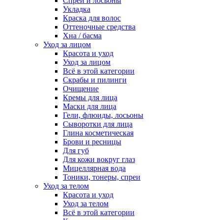
Спреи и лосьоны
Укладка
Краска для волос
Оттеночные средства
Хна / басма
Уход за лицом
Красота и уход
Уход за лицом
Всё в этой категории
Скрабы и пилинги
Очищение
Кремы для лица
Маски для лица
Гели, флюиды, лосьоны
Сыворотки для лица
Глина косметическая
Брови и ресницы
Для губ
Для кожи вокруг глаз
Мицеллярная вода
Тоники, тонеры, спреи
Уход за телом
Красота и уход
Уход за телом
Всё в этой категории