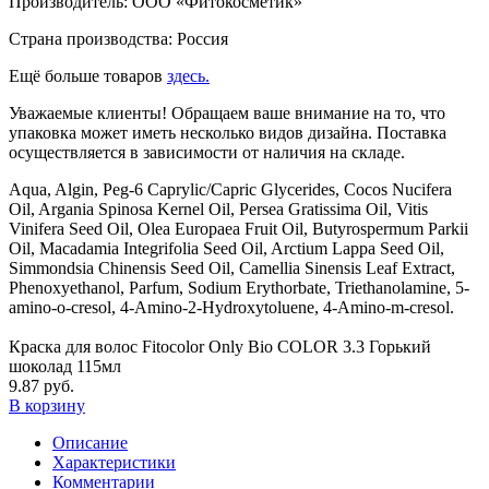
Производитель: ООО «Фитокосметик»
Страна производства: Россия
Ещё больше товаров
здесь.
Уважаемые клиенты! Обращаем ваше внимание на то, что
упаковка может иметь несколько видов дизайна. Поставка
осуществляется в зависимости от наличия на складе.
Aqua, Algin, Peg-6 Caprylic/Capric Glycerides, Cocos Nucifera
Oil, Argania Spinosa Kernel Oil, Persea Gratissima Oil, Vitis
Vinifera Seed Oil, Olea Europaea Fruit Oil, Butyrospermum Parkii
Oil, Macadamia Integrifolia Seed Oil, Arctium Lappa Seed Oil,
Simmondsia Chinensis Seed Oil, Camellia Sinensis Leaf Extract,
Phenoxyethanol, Parfum, Sodium Erythorbate, Triethanolamine, 5-
amino-o-cresol, 4-Amino-2-Hydroxytoluene, 4-Amino-m-cresol.
Краска для волос Fitocolor Only Bio COLOR 3.3 Горький
шоколад 115мл
9.87 руб.
В корзину
Описание
Характеристики
Комментарии