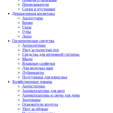
Прорезыватели
Соски и пустышки
Декоративная косметика
Аксессуары
Брови
Глаза
Губы
Лицо
Гигиенические средства
Антисептики
Уход за полостью рта
Средства для интимной гигиены
Мыло
Влажные салфетки
Для молодых мам
Лубриканты
Подгузники для взрослых
Хозяйственные товары
Антистатики
Ароматизаторы для авто
Ароматизаторы и свечи для дома
Зоотовары
Освежители воздуха
Уход за обувью