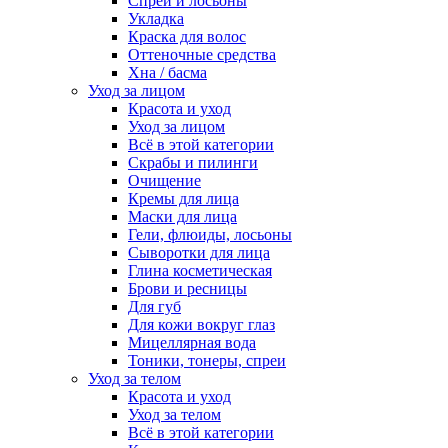
Спреи и лосьоны
Укладка
Краска для волос
Оттеночные средства
Хна / басма
Уход за лицом
Красота и уход
Уход за лицом
Всё в этой категории
Скрабы и пилинги
Очищение
Кремы для лица
Маски для лица
Гели, флюиды, лосьоны
Сыворотки для лица
Глина косметическая
Брови и ресницы
Для губ
Для кожи вокруг глаз
Мицеллярная вода
Тоники, тонеры, спреи
Уход за телом
Красота и уход
Уход за телом
Всё в этой категории