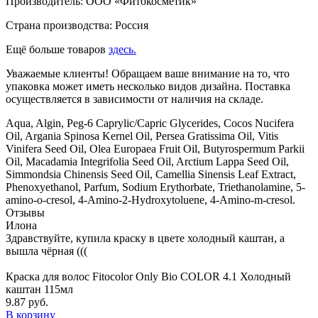
Производитель: ООО «Фитокосметик»
Страна производства: Россия
Ещё больше товаров
здесь.
Уважаемые клиенты! Обращаем ваше внимание на то, что
упаковка может иметь несколько видов дизайна. Поставка
осуществляется в зависимости от наличия на складе.
Aqua, Algin, Peg-6 Caprylic/Capric Glycerides, Cocos Nucifera
Oil, Argania Spinosa Kernel Oil, Persea Gratissima Oil, Vitis
Vinifera Seed Oil, Olea Europaea Fruit Oil, Butyrospermum Parkii
Oil, Macadamia Integrifolia Seed Oil, Arctium Lappa Seed Oil,
Simmondsia Chinensis Seed Oil, Camellia Sinensis Leaf Extract,
Phenoxyethanol, Parfum, Sodium Erythorbate, Triethanolamine, 5-
amino-o-cresol, 4-Amino-2-Hydroxytoluene, 4-Amino-m-cresol.
Отзывы
Илона
Здравствуйте, купила краску в цвете холодный каштан, а
вышла чёрная (((
Краска для волос Fitocolor Only Bio COLOR 4.1 Холодный
каштан 115мл
9.87 руб.
В корзину