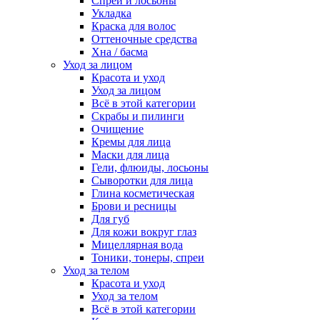
Спреи и лосьоны
Укладка
Краска для волос
Оттеночные средства
Хна / басма
Уход за лицом
Красота и уход
Уход за лицом
Всё в этой категории
Скрабы и пилинги
Очищение
Кремы для лица
Маски для лица
Гели, флюиды, лосьоны
Сыворотки для лица
Глина косметическая
Брови и ресницы
Для губ
Для кожи вокруг глаз
Мицеллярная вода
Тоники, тонеры, спреи
Уход за телом
Красота и уход
Уход за телом
Всё в этой категории