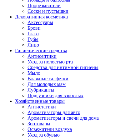
Прорезыватели
Соски и пустышки
Декоративная косметика
Аксессуары
Брови
Глаза
Губы
Лицо
Гигиенические средства
Антисептики
Уход за полостью рта
Средства для интимной гигиены
Мыло
Влажные салфетки
Для молодых мам
Лубриканты
Подгузники для взрослых
Хозяйственные товары
Антистатики
Ароматизаторы для авто
Ароматизаторы и свечи для дома
Зоотовары
Освежители воздуха
Уход за обувью