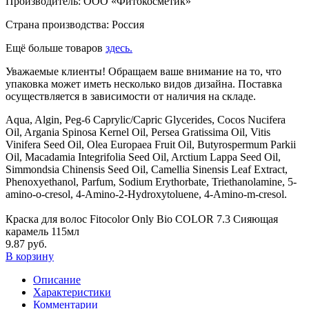
Производитель: ООО «Фитокосметик»
Страна производства: Россия
Ещё больше товаров
здесь.
Уважаемые клиенты! Обращаем ваше внимание на то, что
упаковка может иметь несколько видов дизайна. Поставка
осуществляется в зависимости от наличия на складе.
Aqua, Algin, Peg-6 Caprylic/Capric Glycerides, Cocos Nucifera
Oil, Argania Spinosa Kernel Oil, Persea Gratissima Oil, Vitis
Vinifera Seed Oil, Olea Europaea Fruit Oil, Butyrospermum Parkii
Oil, Macadamia Integrifolia Seed Oil, Arctium Lappa Seed Oil,
Simmondsia Chinensis Seed Oil, Camellia Sinensis Leaf Extract,
Phenoxyethanol, Parfum, Sodium Erythorbate, Triethanolamine, 5-
amino-o-cresol, 4-Amino-2-Hydroxytoluene, 4-Amino-m-cresol.
Краска для волос Fitocolor Only Bio COLOR 7.3 Сияющая
карамель 115мл
9.87 руб.
В корзину
Описание
Характеристики
Комментарии