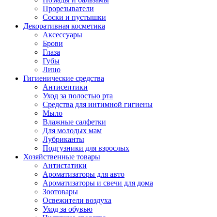
Прорезыватели
Соски и пустышки
Декоративная косметика
Аксессуары
Брови
Глаза
Губы
Лицо
Гигиенические средства
Антисептики
Уход за полостью рта
Средства для интимной гигиены
Мыло
Влажные салфетки
Для молодых мам
Лубриканты
Подгузники для взрослых
Хозяйственные товары
Антистатики
Ароматизаторы для авто
Ароматизаторы и свечи для дома
Зоотовары
Освежители воздуха
Уход за обувью