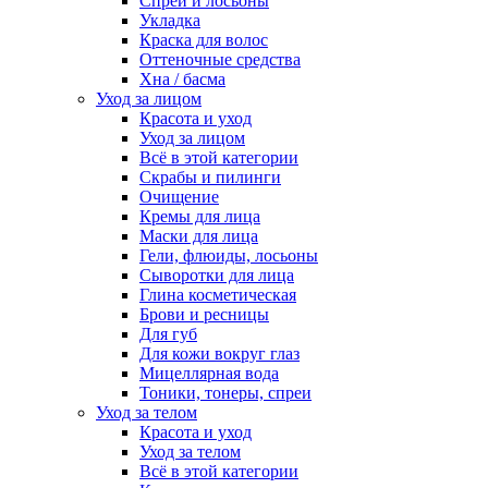
Спреи и лосьоны
Укладка
Краска для волос
Оттеночные средства
Хна / басма
Уход за лицом
Красота и уход
Уход за лицом
Всё в этой категории
Скрабы и пилинги
Очищение
Кремы для лица
Маски для лица
Гели, флюиды, лосьоны
Сыворотки для лица
Глина косметическая
Брови и ресницы
Для губ
Для кожи вокруг глаз
Мицеллярная вода
Тоники, тонеры, спреи
Уход за телом
Красота и уход
Уход за телом
Всё в этой категории