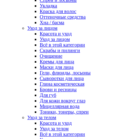
Спреи и лосьоны
Укладка
Краска для волос
Оттеночные средства
Хна / басма
Уход за лицом
Красота и уход
Уход за лицом
Всё в этой категории
Скрабы и пилинги
Очищение
Кремы для лица
Маски для лица
Гели, флюиды, лосьоны
Сыворотки для лица
Глина косметическая
Брови и ресницы
Для губ
Для кожи вокруг глаз
Мицеллярная вода
Тоники, тонеры, спреи
Уход за телом
Красота и уход
Уход за телом
Всё в этой категории