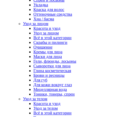
Спреи и лосьоны
Укладка
Краска для волос
Оттеночные средства
Хна / басма
Уход за лицом
Красота и уход
Уход за лицом
Всё в этой категории
Скрабы и пилинги
Очищение
Кремы для лица
Маски для лица
Гели, флюиды, лосьоны
Сыворотки для лица
Глина косметическая
Брови и ресницы
Для губ
Для кожи вокруг глаз
Мицеллярная вода
Тоники, тонеры, спреи
Уход за телом
Красота и уход
Уход за телом
Всё в этой категории