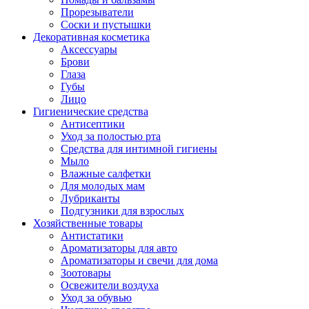
Прорезыватели
Соски и пустышки
Декоративная косметика
Аксессуары
Брови
Глаза
Губы
Лицо
Гигиенические средства
Антисептики
Уход за полостью рта
Средства для интимной гигиены
Мыло
Влажные салфетки
Для молодых мам
Лубриканты
Подгузники для взрослых
Хозяйственные товары
Антистатики
Ароматизаторы для авто
Ароматизаторы и свечи для дома
Зоотовары
Освежители воздуха
Уход за обувью