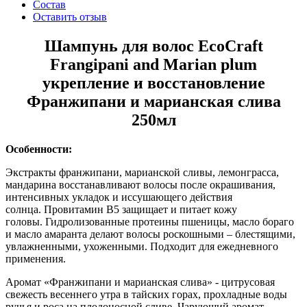
Состав
Оставить отзыв
Шампунь для волос EcoCraft
Frangipani and Marian plum
укрепление и восстановление
Франжипани и марианская слива
250мл
Особенности:
Экстракты франжипани, марианской сливы, лемонграсса,
мандарина восстанавливают волосы после окрашивания,
интенсивных укладок и иссушающего действия
солнца. Провитамин В5 защищает и питает кожу
головы. Гидролизованные протеины пшеницы, масло бораго
и масло амаранта делают волосы роскошными – блестящими,
увлажненными, ухоженными. Подходит для ежедневного
применения.
Аромат «Франжипани и марианская слива» - цитрусовая
свежесть весеннего утра в тайских горах, прохладные воды
ручья и роса на плодоносной сливе. Чарующий аромат