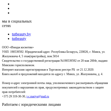
мы в социальных
сетях
tutbeauty.by
tutbeauty
ООО «Имидж косметик»
УНП: 190539592. Юридический адрес: Республика Беларусь, 220026, г. Минск, ул.
Жилуновича 4, 5 этаж(пристройка), пом.5014
Свидетельство о государственной регистрации №190539592 от 20 мая 2004г, выдано
Минским горисполкомом.
Интернет-магазин зарегистрирован в Торговом реестре РБ от 21.12.2020.
Книга жалоб и предложений находится по адресу г. Минск, ул. Жилуновича, д. 4.
Номер и адрес электронной почты лица, уполномоченного рассматривать обращения
покупателей о нарушении их прав, предусмотренных законодательством о защите
прав потребителей:
+375 29 319-30-30,
i-c.mariya@mail.ru
Работаем с юридическими лицами