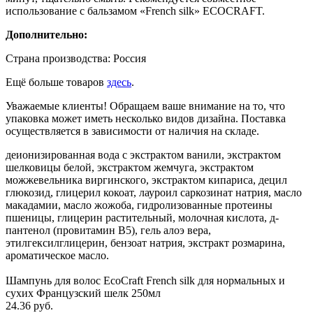
использование с бальзамом «French silk» ECOCRAFT.
Дополнительно:
Страна производства: Россия
Ещё больше товаров
здесь
.
Уважаемые клиенты! Обращаем ваше внимание на то, что
упаковка может иметь несколько видов дизайна. Поставка
осуществляется в зависимости от наличия на складе.
деионизированная вода c экстрактом ванили, экстрактом
шелковицы белой, экстрактом жемчуга, экстрактом
можжевельника виргинского, экстрактом кипариса, децил
глюкозид, глицерил кокоат, лауроил саркозинат натрия, масло
макадамии, масло жожоба, гидролизованные протеины
пшеницы, глицерин растительный, молочная кислота, д-
пантенол (провитамин В5), гель алоэ вера,
этилгексилглицерин, бензоат натрия, экстракт розмарина,
ароматическое масло.
Шампунь для волос EcoCraft French silk для нормальных и
сухих Французский шелк 250мл
24.36 руб.