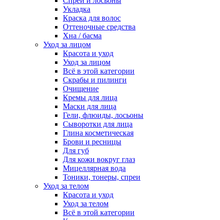
Спреи и лосьоны
Укладка
Краска для волос
Оттеночные средства
Хна / басма
Уход за лицом
Красота и уход
Уход за лицом
Всё в этой категории
Скрабы и пилинги
Очищение
Кремы для лица
Маски для лица
Гели, флюиды, лосьоны
Сыворотки для лица
Глина косметическая
Брови и ресницы
Для губ
Для кожи вокруг глаз
Мицеллярная вода
Тоники, тонеры, спреи
Уход за телом
Красота и уход
Уход за телом
Всё в этой категории