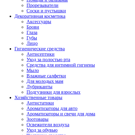
Прорезыватели
Соски и пустышки
Декоративная косметика
Аксессуары
Брови
Глаза
Губы
Лицо
Гигиенические средства
Антисептики
Уход за полостью рта
Средства для интимной гигиены
Мыло
Влажные салфетки
Для молодых мам
Лубриканты
Подгузники для взрослых
Хозяйственные товары
Антистатики
Ароматизаторы для авто
Ароматизаторы и свечи для дома
Зоотовары
Освежители воздуха
Уход за обувью