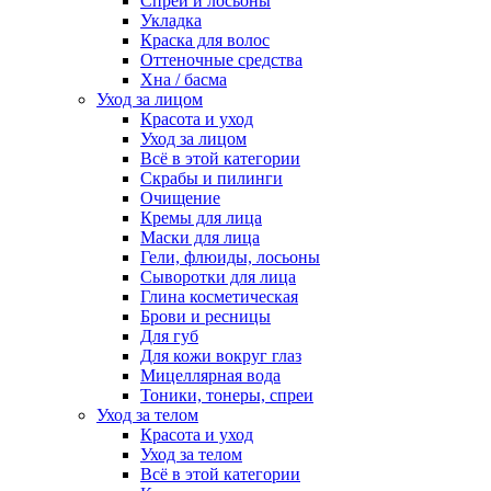
Спреи и лосьоны
Укладка
Краска для волос
Оттеночные средства
Хна / басма
Уход за лицом
Красота и уход
Уход за лицом
Всё в этой категории
Скрабы и пилинги
Очищение
Кремы для лица
Маски для лица
Гели, флюиды, лосьоны
Сыворотки для лица
Глина косметическая
Брови и ресницы
Для губ
Для кожи вокруг глаз
Мицеллярная вода
Тоники, тонеры, спреи
Уход за телом
Красота и уход
Уход за телом
Всё в этой категории