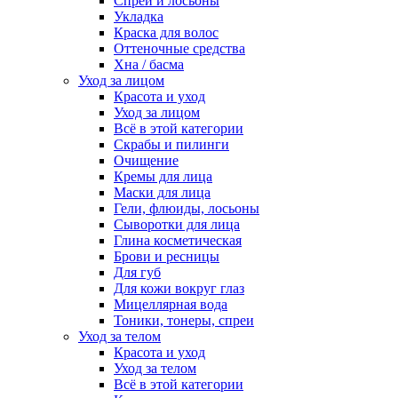
Спреи и лосьоны
Укладка
Краска для волос
Оттеночные средства
Хна / басма
Уход за лицом
Красота и уход
Уход за лицом
Всё в этой категории
Скрабы и пилинги
Очищение
Кремы для лица
Маски для лица
Гели, флюиды, лосьоны
Сыворотки для лица
Глина косметическая
Брови и ресницы
Для губ
Для кожи вокруг глаз
Мицеллярная вода
Тоники, тонеры, спреи
Уход за телом
Красота и уход
Уход за телом
Всё в этой категории