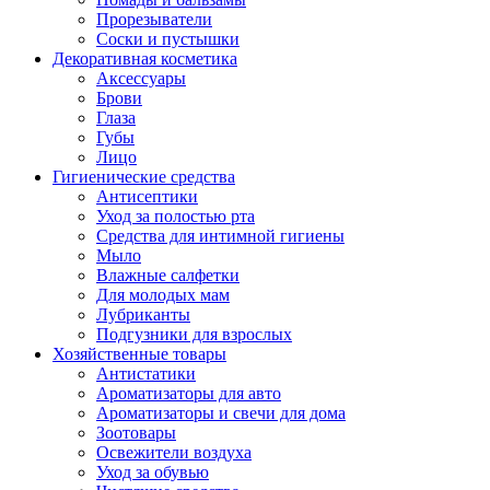
Прорезыватели
Соски и пустышки
Декоративная косметика
Аксессуары
Брови
Глаза
Губы
Лицо
Гигиенические средства
Антисептики
Уход за полостью рта
Средства для интимной гигиены
Мыло
Влажные салфетки
Для молодых мам
Лубриканты
Подгузники для взрослых
Хозяйственные товары
Антистатики
Ароматизаторы для авто
Ароматизаторы и свечи для дома
Зоотовары
Освежители воздуха
Уход за обувью