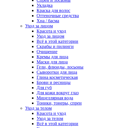
Спреи и лосьоны
Укладка
Краска для волос
Оттеночные средства
Хна / басма
Уход за лицом
Красота и уход
Уход за лицом
Всё в этой категории
Скрабы и пилинги
Очищение
Кремы для лица
Маски для лица
Гели, флюиды, лосьоны
Сыворотки для лица
Глина косметическая
Брови и ресницы
Для губ
Для кожи вокруг глаз
Мицеллярная вода
Тоники, тонеры, спреи
Уход за телом
Красота и уход
Уход за телом
Всё в этой категории