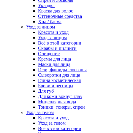
Спреи и лосьоны
Укладка
Краска для волос
Оттеночные средства
Хна / басма
Уход за лицом
Красота и уход
Уход за лицом
Всё в этой категории
Скрабы и пилинги
Очищение
Кремы для лица
Маски для лица
Гели, флюиды, лосьоны
Сыворотки для лица
Глина косметическая
Брови и ресницы
Для губ
Для кожи вокруг глаз
Мицеллярная вода
Тоники, тонеры, спреи
Уход за телом
Красота и уход
Уход за телом
Всё в этой категории