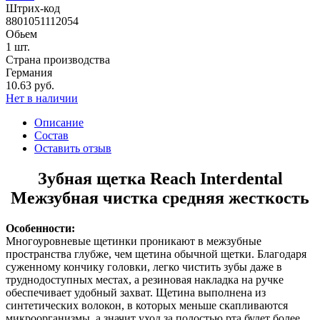
Штрих-код
8801051112054
Обьем
1 шт.
Страна производства
Германия
10.63 руб.
Нет в наличии
Описание
Состав
Оставить отзыв
Зубная щетка Reach Interdental
Межзубная чистка средняя жесткость
Особенности:
Многоуровневые щетинки проникают в межзубные
пространства глубже, чем щетина обычной щетки. Благодаря
суженному кончику головки, легко чистить зубы даже в
труднодоступных местах, а резиновая накладка на ручке
обеспечивает удобный захват. Щетина выполнена из
синтетических волокон, в которых меньше скапливаются
микроорганизмы, а значит уход за полостью рта будет более