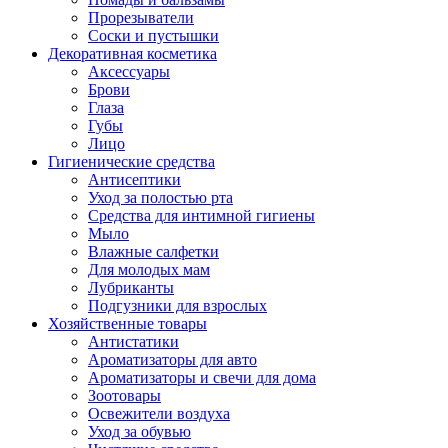
Прорезыватели
Соски и пустышки
Декоративная косметика
Аксессуары
Брови
Глаза
Губы
Лицо
Гигиенические средства
Антисептики
Уход за полостью рта
Средства для интимной гигиены
Мыло
Влажные салфетки
Для молодых мам
Лубриканты
Подгузники для взрослых
Хозяйственные товары
Антистатики
Ароматизаторы для авто
Ароматизаторы и свечи для дома
Зоотовары
Освежители воздуха
Уход за обувью