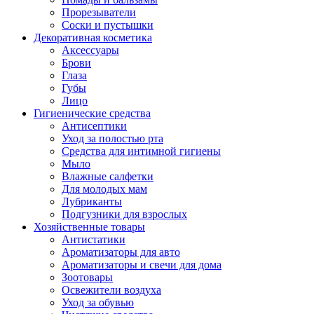
Прорезыватели
Соски и пустышки
Декоративная косметика
Аксессуары
Брови
Глаза
Губы
Лицо
Гигиенические средства
Антисептики
Уход за полостью рта
Средства для интимной гигиены
Мыло
Влажные салфетки
Для молодых мам
Лубриканты
Подгузники для взрослых
Хозяйственные товары
Антистатики
Ароматизаторы для авто
Ароматизаторы и свечи для дома
Зоотовары
Освежители воздуха
Уход за обувью