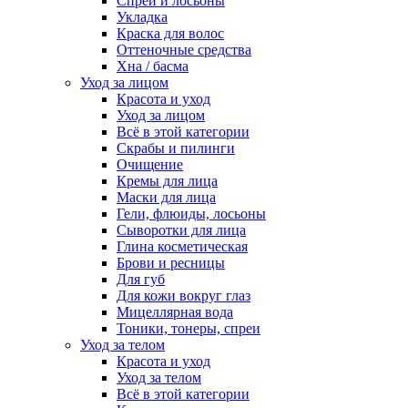
Спреи и лосьоны
Укладка
Краска для волос
Оттеночные средства
Хна / басма
Уход за лицом
Красота и уход
Уход за лицом
Всё в этой категории
Скрабы и пилинги
Очищение
Кремы для лица
Маски для лица
Гели, флюиды, лосьоны
Сыворотки для лица
Глина косметическая
Брови и ресницы
Для губ
Для кожи вокруг глаз
Мицеллярная вода
Тоники, тонеры, спреи
Уход за телом
Красота и уход
Уход за телом
Всё в этой категории