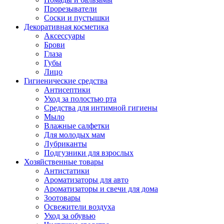
Прорезыватели
Соски и пустышки
Декоративная косметика
Аксессуары
Брови
Глаза
Губы
Лицо
Гигиенические средства
Антисептики
Уход за полостью рта
Средства для интимной гигиены
Мыло
Влажные салфетки
Для молодых мам
Лубриканты
Подгузники для взрослых
Хозяйственные товары
Антистатики
Ароматизаторы для авто
Ароматизаторы и свечи для дома
Зоотовары
Освежители воздуха
Уход за обувью