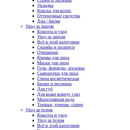
Спреи и лосьоны
Укладка
Краска для волос
Оттеночные средства
Хна / басма
Уход за лицом
Красота и уход
Уход за лицом
Всё в этой категории
Скрабы и пилинги
Очищение
Кремы для лица
Маски для лица
Гели, флюиды, лосьоны
Сыворотки для лица
Глина косметическая
Брови и ресницы
Для губ
Для кожи вокруг глаз
Мицеллярная вода
Тоники, тонеры, спреи
Уход за телом
Красота и уход
Уход за телом
Всё в этой категории