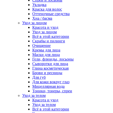
Спреи и лосьоны
Укладка
Краска для волос
Оттеночные средства
Хна / басма
Уход за лицом
Красота и уход
Уход за лицом
Всё в этой категории
Скрабы и пилинги
Очищение
Кремы для лица
Маски для лица
Гели, флюиды, лосьоны
Сыворотки для лица
Глина косметическая
Брови и ресницы
Для губ
Для кожи вокруг глаз
Мицеллярная вода
Тоники, тонеры, спреи
Уход за телом
Красота и уход
Уход за телом
Всё в этой категории