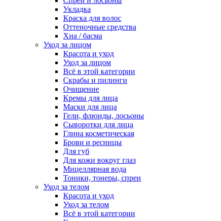
Спреи и лосьоны
Укладка
Краска для волос
Оттеночные средства
Хна / басма
Уход за лицом
Красота и уход
Уход за лицом
Всё в этой категории
Скрабы и пилинги
Очищение
Кремы для лица
Маски для лица
Гели, флюиды, лосьоны
Сыворотки для лица
Глина косметическая
Брови и ресницы
Для губ
Для кожи вокруг глаз
Мицеллярная вода
Тоники, тонеры, спреи
Уход за телом
Красота и уход
Уход за телом
Всё в этой категории