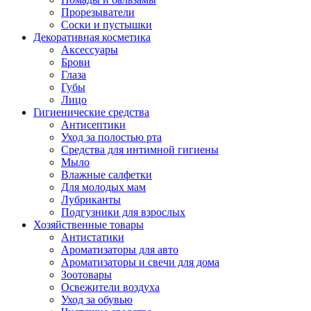
Прорезыватели
Соски и пустышки
Декоративная косметика
Аксессуары
Брови
Глаза
Губы
Лицо
Гигиенические средства
Антисептики
Уход за полостью рта
Средства для интимной гигиены
Мыло
Влажные салфетки
Для молодых мам
Лубриканты
Подгузники для взрослых
Хозяйственные товары
Антистатики
Ароматизаторы для авто
Ароматизаторы и свечи для дома
Зоотовары
Освежители воздуха
Уход за обувью