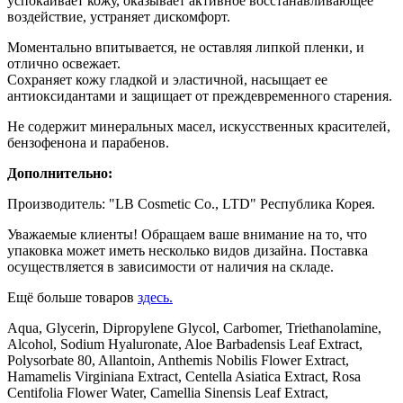
успокаивает кожу, оказывает активное восстанавливающее
воздействие, устраняет дискомфорт.
Моментально впитывается, не оставляя липкой пленки, и
отлично освежает.
Сохраняет кожу гладкой и эластичной, насыщает ее
антиоксидантами и защищает от преждевременного старения.
Не содержит минеральных масел, искусственных красителей,
бензофенона и парабенов.
Дополнительно:
Производитель: "LB Cosmetic Co., LTD" Республика Корея.
Уважаемые клиенты! Обращаем ваше внимание на то, что
упаковка может иметь несколько видов дизайна. Поставка
осуществляется в зависимости от наличия на складе.
Ещё больше товаров
здесь.
Aqua, Glycerin, Dipropylene Glycol, Carbomer, Triethanolamine,
Alcohol, Sodium Hyaluronate, Aloe Barbadensis Leaf Extract,
Polysorbate 80, Allantoin, Anthemis Nobilis Flower Extract,
Hamamelis Virginiana Extract, Centella Asiatica Extract, Rosa
Centifolia Flower Water, Camellia Sinensis Leaf Extract,