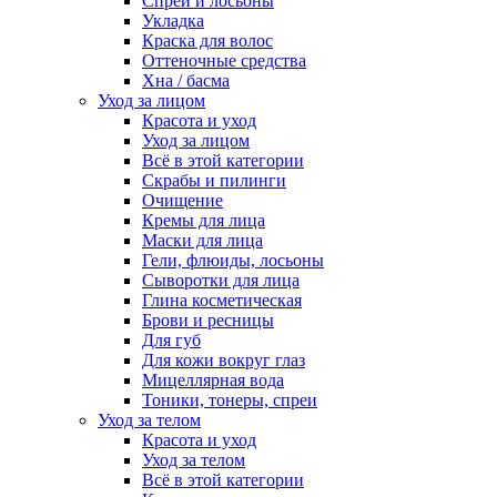
Спреи и лосьоны
Укладка
Краска для волос
Оттеночные средства
Хна / басма
Уход за лицом
Красота и уход
Уход за лицом
Всё в этой категории
Скрабы и пилинги
Очищение
Кремы для лица
Маски для лица
Гели, флюиды, лосьоны
Сыворотки для лица
Глина косметическая
Брови и ресницы
Для губ
Для кожи вокруг глаз
Мицеллярная вода
Тоники, тонеры, спреи
Уход за телом
Красота и уход
Уход за телом
Всё в этой категории