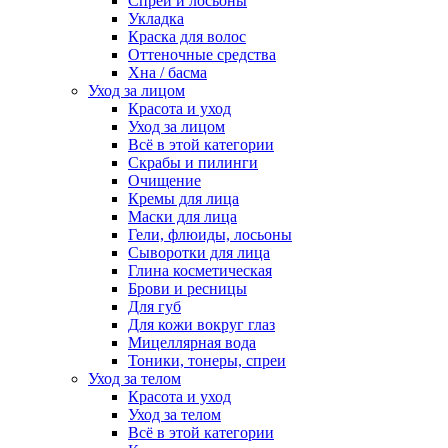
Спреи и лосьоны
Укладка
Краска для волос
Оттеночные средства
Хна / басма
Уход за лицом
Красота и уход
Уход за лицом
Всё в этой категории
Скрабы и пилинги
Очищение
Кремы для лица
Маски для лица
Гели, флюиды, лосьоны
Сыворотки для лица
Глина косметическая
Брови и ресницы
Для губ
Для кожи вокруг глаз
Мицеллярная вода
Тоники, тонеры, спреи
Уход за телом
Красота и уход
Уход за телом
Всё в этой категории