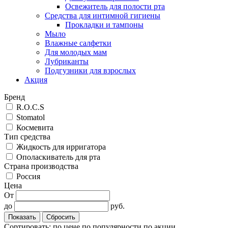
Освежитель для полости рта
Средства для интимной гигиены
Прокладки и тампоны
Мыло
Влажные салфетки
Для молодых мам
Лубриканты
Подгузники для взрослых
Акция
Бренд
R.O.C.S
Stomatol
Космевита
Тип средства
Жидкость для ирригатора
Ополаскиватель для рта
Cтрана производства
Россия
Цена
От
до
руб.
Сортировать:
по цене
по популярности
по акции