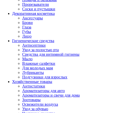
Прорезыватели
Соски и пустышки
Декоративная косметика
Аксессуары
Брови
Глаза
Губы
Лицо
Гигиенические средства
Антисептики
Уход за полостью рта
Средства для интимной гигиены
Мыло
Влажные салфетки
Для молодых мам
Лубриканты
Подгузники для взрослых
Хозяйственные товары
Антистатики
Ароматизаторы для авто
Ароматизаторы и свечи для дома
Зоотовары
Освежители воздуха
Уход за обувью