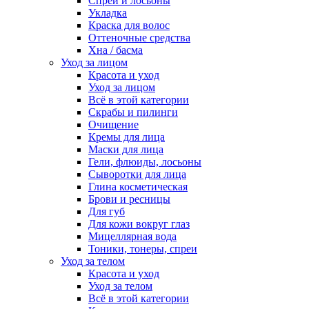
Спреи и лосьоны
Укладка
Краска для волос
Оттеночные средства
Хна / басма
Уход за лицом
Красота и уход
Уход за лицом
Всё в этой категории
Скрабы и пилинги
Очищение
Кремы для лица
Маски для лица
Гели, флюиды, лосьоны
Сыворотки для лица
Глина косметическая
Брови и ресницы
Для губ
Для кожи вокруг глаз
Мицеллярная вода
Тоники, тонеры, спреи
Уход за телом
Красота и уход
Уход за телом
Всё в этой категории