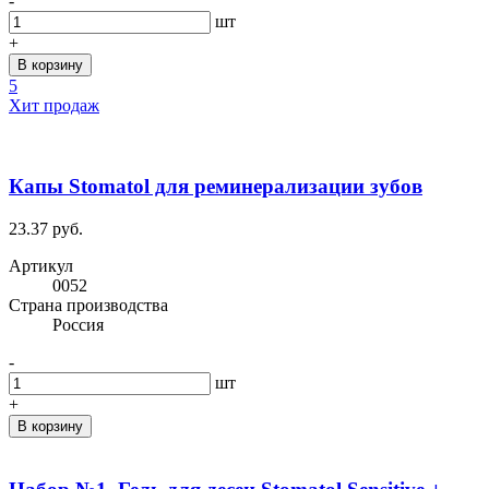
-
шт
+
В корзину
5
Хит продаж
Капы Stomatol для реминерализации зубов
23.37 руб.
Артикул
0052
Cтрана производства
Россия
-
шт
+
В корзину