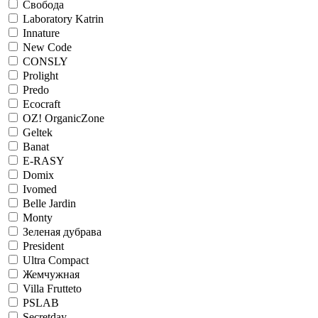
Свобода
Laboratory Katrin
Innature
New Code
CONSLY
Prolight
Predo
Ecocraft
OZ! OrganicZone
Geltek
Banat
E-RASY
Domix
Ivomed
Belle Jardin
Monty
Зеленая дубрава
President
Ultra Compact
Жемчужная
Villa Frutteto
PSLAB
Secretday