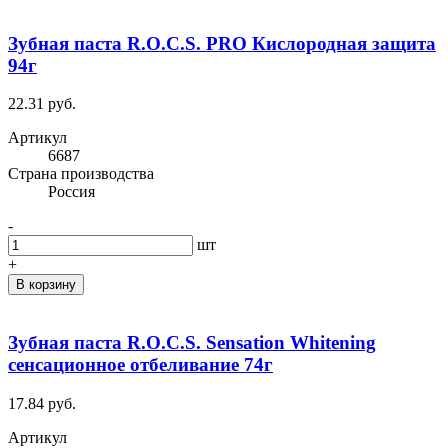
Зубная паста R.O.C.S. PRO Кислородная защита
94г
22.31 руб.
Артикул
6687
Cтрана производства
Россия
-
шт
+
В корзину
Зубная паста R.O.C.S. Sensation Whitening
сенсационное отбеливание 74г
17.84 руб.
Артикул