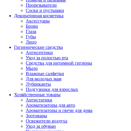
Прорезыватели
Соски и пустышки
Декоративная косметика
Аксессуары
Брови
Глаза
Губы
Лицо
Гигиенические средства
Антисептики
Уход за полостью рта
Средства для интимной гигиены
Мыло
Влажные салфетки
Для молодых мам
Лубриканты
Подгузники для взрослых
Хозяйственные товары
Антистатики
Ароматизаторы для авто
Ароматизаторы и свечи для дома
Зоотовары
Освежители воздуха
Уход за обувью