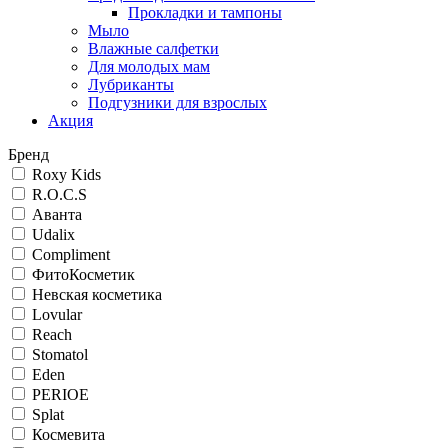
Прокладки и тампоны
Мыло
Влажные салфетки
Для молодых мам
Лубриканты
Подгузники для взрослых
Акция
Бренд
Roxy Kids
R.O.C.S
Аванта
Udalix
Compliment
ФитоКосметик
Невская косметика
Lovular
Reach
Stomatol
Eden
PERIOE
Splat
Космевита