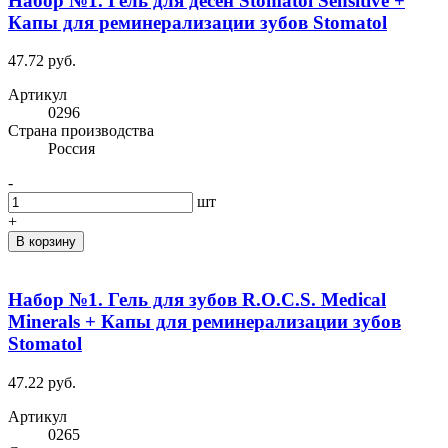
Набор №1. Гель для десен Stomatol Sensitive +
Капы для реминерализации зубов Stomatol
47.72 руб.
Артикул
0296
Cтрана производства
Россия
-
шт
+
В корзину
Набор №1. Гель для зубов R.O.C.S. Medical
Minerals + Капы для реминерализации зубов
Stomatol
47.22 руб.
Артикул
0265