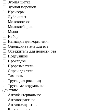
Зубная щетка
Зубной порошок
Ирейзеры
Лубрикант
Молокоотсос
Молокосборик
Мыло
Набор
Нагладки для кормления
Ополаскиватель для рта
Освежитель для полости рта
Подгузники
Прокладки
Прорезыватель
Спрей для тела
Тампоны
Трусы для рожениц
Трусы менструальные
Действие
Антибактериальное
Антивозрастное
Антиоксидантное
Восстановление