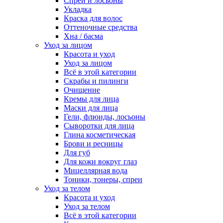
Спреи и лосьоны
Укладка
Краска для волос
Оттеночные средства
Хна / басма
Уход за лицом
Красота и уход
Уход за лицом
Всё в этой категории
Скрабы и пилинги
Очищение
Кремы для лица
Маски для лица
Гели, флюиды, лосьоны
Сыворотки для лица
Глина косметическая
Брови и ресницы
Для губ
Для кожи вокруг глаз
Мицеллярная вода
Тоники, тонеры, спреи
Уход за телом
Красота и уход
Уход за телом
Всё в этой категории