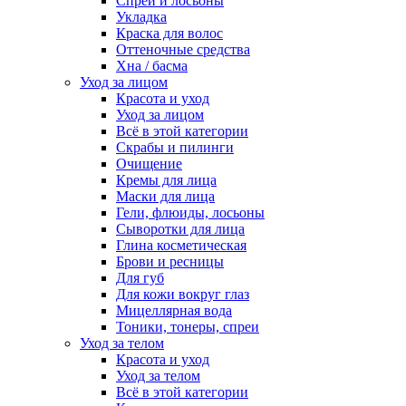
Спреи и лосьоны
Укладка
Краска для волос
Оттеночные средства
Хна / басма
Уход за лицом
Красота и уход
Уход за лицом
Всё в этой категории
Скрабы и пилинги
Очищение
Кремы для лица
Маски для лица
Гели, флюиды, лосьоны
Сыворотки для лица
Глина косметическая
Брови и ресницы
Для губ
Для кожи вокруг глаз
Мицеллярная вода
Тоники, тонеры, спреи
Уход за телом
Красота и уход
Уход за телом
Всё в этой категории