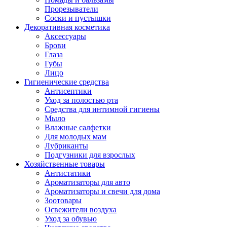
Прорезыватели
Соски и пустышки
Декоративная косметика
Аксессуары
Брови
Глаза
Губы
Лицо
Гигиенические средства
Антисептики
Уход за полостью рта
Средства для интимной гигиены
Мыло
Влажные салфетки
Для молодых мам
Лубриканты
Подгузники для взрослых
Хозяйственные товары
Антистатики
Ароматизаторы для авто
Ароматизаторы и свечи для дома
Зоотовары
Освежители воздуха
Уход за обувью