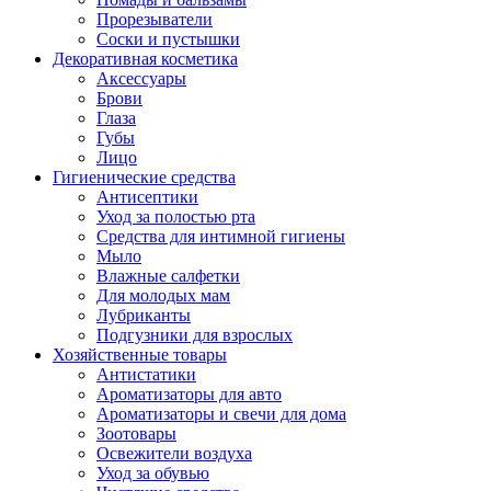
Прорезыватели
Соски и пустышки
Декоративная косметика
Аксессуары
Брови
Глаза
Губы
Лицо
Гигиенические средства
Антисептики
Уход за полостью рта
Средства для интимной гигиены
Мыло
Влажные салфетки
Для молодых мам
Лубриканты
Подгузники для взрослых
Хозяйственные товары
Антистатики
Ароматизаторы для авто
Ароматизаторы и свечи для дома
Зоотовары
Освежители воздуха
Уход за обувью