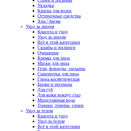
Спреи и лосьоны
Укладка
Краска для волос
Оттеночные средства
Хна / басма
Уход за лицом
Красота и уход
Уход за лицом
Всё в этой категории
Скрабы и пилинги
Очищение
Кремы для лица
Маски для лица
Гели, флюиды, лосьоны
Сыворотки для лица
Глина косметическая
Брови и ресницы
Для губ
Для кожи вокруг глаз
Мицеллярная вода
Тоники, тонеры, спреи
Уход за телом
Красота и уход
Уход за телом
Всё в этой категории