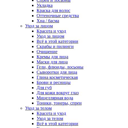
Спреи и лосьоны
Укладка
Краска для волос
Оттеночные средства
Хна / басма
Уход за лицом
Красота и уход
Уход за лицом
Всё в этой категории
Скрабы и пилинги
Очищение
Кремы для лица
Маски для лица
Гели, флюиды, лосьоны
Сыворотки для лица
Глина косметическая
Брови и ресницы
Для губ
Для кожи вокруг глаз
Мицеллярная вода
Тоники, тонеры, спреи
Уход за телом
Красота и уход
Уход за телом
Всё в этой категории