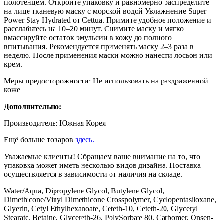
полотенцем. Откройте упаковку и равномерно распределите
на лице тканевую маску с морской водой Увлажнение Super
Power Stay Hydrated от Cettua. Примите удобное положение и
расслабьтесь на 10–20 минут. Снимите маску и мягко
вмассируйте остаток эмульсии в кожу до полного
впитывания. Рекомендуется применять маску 2–3 раза в
неделю. После применения маски можно нанести лосьон или
крем.
Меры предосторожности: Не использовать на раздраженной
коже
Дополнительно:
Производитель: Южная Корея
Ещё больше товаров
здесь.
Уважаемые клиенты! Обращаем ваше внимание на то, что
упаковка может иметь несколько видов дизайна. Поставка
осуществляется в зависимости от наличия на складе.
Water/Aqua, Dipropylene Glycol, Butylene Glycol,
Dimethicone/Vinyl Dimethicone Crosspolymer, Cyclopentasiloxane,
Glyerin, Cetyl Ethylhexanoate, Ceteth-10, Ceteth-20, Glyceryl
Stearate, Betaine, Glycereth-26, PolySorbate 80, Carbomer, Onsen-