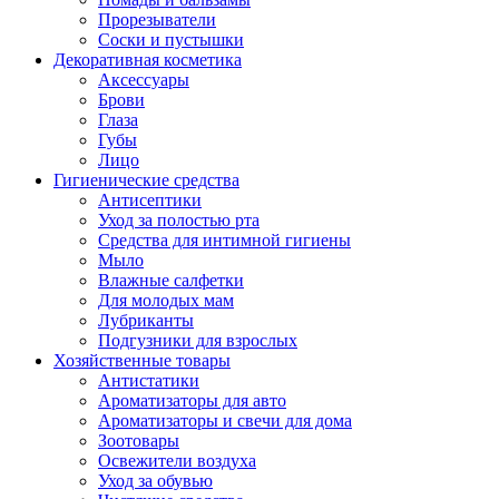
Прорезыватели
Соски и пустышки
Декоративная косметика
Аксессуары
Брови
Глаза
Губы
Лицо
Гигиенические средства
Антисептики
Уход за полостью рта
Средства для интимной гигиены
Мыло
Влажные салфетки
Для молодых мам
Лубриканты
Подгузники для взрослых
Хозяйственные товары
Антистатики
Ароматизаторы для авто
Ароматизаторы и свечи для дома
Зоотовары
Освежители воздуха
Уход за обувью