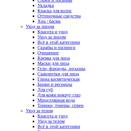
Спреи и лосьоны
Укладка
Краска для волос
Оттеночные средства
Хна / басма
Уход за лицом
Красота и уход
Уход за лицом
Всё в этой категории
Скрабы и пилинги
Очищение
Кремы для лица
Маски для лица
Гели, флюиды, лосьоны
Сыворотки для лица
Глина косметическая
Брови и ресницы
Для губ
Для кожи вокруг глаз
Мицеллярная вода
Тоники, тонеры, спреи
Уход за телом
Красота и уход
Уход за телом
Всё в этой категории