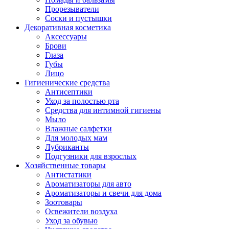
Прорезыватели
Соски и пустышки
Декоративная косметика
Аксессуары
Брови
Глаза
Губы
Лицо
Гигиенические средства
Антисептики
Уход за полостью рта
Средства для интимной гигиены
Мыло
Влажные салфетки
Для молодых мам
Лубриканты
Подгузники для взрослых
Хозяйственные товары
Антистатики
Ароматизаторы для авто
Ароматизаторы и свечи для дома
Зоотовары
Освежители воздуха
Уход за обувью