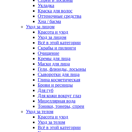
Спреи и лосьоны
Укладка
Краска для волос
Оттеночные средства
Хна / басма
Уход за лицом
Красота и уход
Уход за лицом
Всё в этой категории
Скрабы и пилинги
Очищение
Кремы для лица
Маски для лица
Гели, флюиды, лосьоны
Сыворотки для лица
Глина косметическая
Брови и ресницы
Для губ
Для кожи вокруг глаз
Мицеллярная вода
Тоники, тонеры, спреи
Уход за телом
Красота и уход
Уход за телом
Всё в этой категории