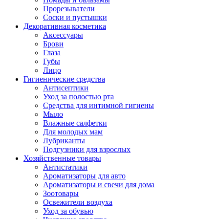
Прорезыватели
Соски и пустышки
Декоративная косметика
Аксессуары
Брови
Глаза
Губы
Лицо
Гигиенические средства
Антисептики
Уход за полостью рта
Средства для интимной гигиены
Мыло
Влажные салфетки
Для молодых мам
Лубриканты
Подгузники для взрослых
Хозяйственные товары
Антистатики
Ароматизаторы для авто
Ароматизаторы и свечи для дома
Зоотовары
Освежители воздуха
Уход за обувью