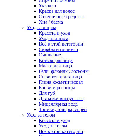
Спреи и лосьоны
Укладка
Краска для волос
Оттеночные средства
Хна / басма
Уход за лицом
Красота и уход
Уход за лицом
Всё в этой категории
Скрабы и пилинги
Очищение
Кремы для лица
Маски для лица
Гели, флюиды, лосьоны
Сыворотки для лица
Глина косметическая
Брови и ресницы
Для губ
Для кожи вокруг глаз
Мицеллярная вода
Тоники, тонеры, спреи
Уход за телом
Красота и уход
Уход за телом
Всё в этой категории