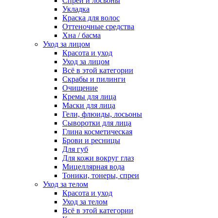
Спреи и лосьоны
Укладка
Краска для волос
Оттеночные средства
Хна / басма
Уход за лицом
Красота и уход
Уход за лицом
Всё в этой категории
Скрабы и пилинги
Очищение
Кремы для лица
Маски для лица
Гели, флюиды, лосьоны
Сыворотки для лица
Глина косметическая
Брови и ресницы
Для губ
Для кожи вокруг глаз
Мицеллярная вода
Тоники, тонеры, спреи
Уход за телом
Красота и уход
Уход за телом
Всё в этой категории