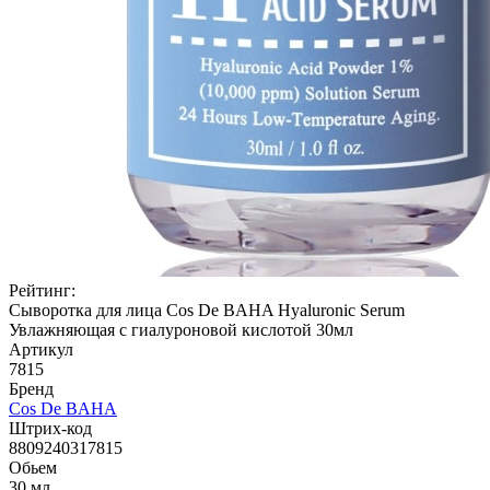
Рейтинг:
Сыворотка для лица Cos De BAHA Hyaluronic Serum
Увлажняющая c гиалуроновой кислотой 30мл
Артикул
7815
Бренд
Cos De BAHA
Штрих-код
8809240317815
Обьем
30 мл.