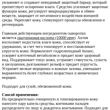
увлажняет и создавает невидимый защитный барьер, который
препятствует испарению влаги. Средство усиливает защитные
функции кожи, регулирует микроциркуляцию и обмен
веществ, защищает от негативного воздействия внешней
среды. Укрепляет кожу, стимулирует процессы обновления и
регенерации.
Главным действующим ингредиентом сыворотки
является
гиалуроновая кислота (10000 ppm)
. Актив
восполняет недостаток влаги кожи, способствует ее
удержанию, за счет чего тонизирует и восстанавливает
упругость кожи. Нормализует гидролипидный баланс,
ускоряет клеточный метаболизм и придает коже здоровый
вид. Поддерживает тонус кожи, устраняет стянутость, сухость
и шелушения, разглаживает рельеф и придает упругость.
Устраняет мелкие морщинки и кожные заломы, уменьшает
выраженность более глубоких возрастных и мимических
морщин.
Подходит для сухой, обезвоженной кожи.
Способ применения:
На предварительно очищенную и тонизированную кожу
нанесите пару капель средства, кончиками пальцев
распределите по лицу и дождитесь впитывания. Подходит для