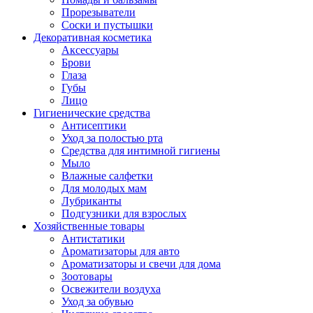
Прорезыватели
Соски и пустышки
Декоративная косметика
Аксессуары
Брови
Глаза
Губы
Лицо
Гигиенические средства
Антисептики
Уход за полостью рта
Средства для интимной гигиены
Мыло
Влажные салфетки
Для молодых мам
Лубриканты
Подгузники для взрослых
Хозяйственные товары
Антистатики
Ароматизаторы для авто
Ароматизаторы и свечи для дома
Зоотовары
Освежители воздуха
Уход за обувью