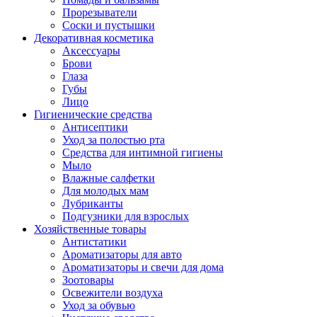
Прорезыватели
Соски и пустышки
Декоративная косметика
Аксессуары
Брови
Глаза
Губы
Лицо
Гигиенические средства
Антисептики
Уход за полостью рта
Средства для интимной гигиены
Мыло
Влажные салфетки
Для молодых мам
Лубриканты
Подгузники для взрослых
Хозяйственные товары
Антистатики
Ароматизаторы для авто
Ароматизаторы и свечи для дома
Зоотовары
Освежители воздуха
Уход за обувью