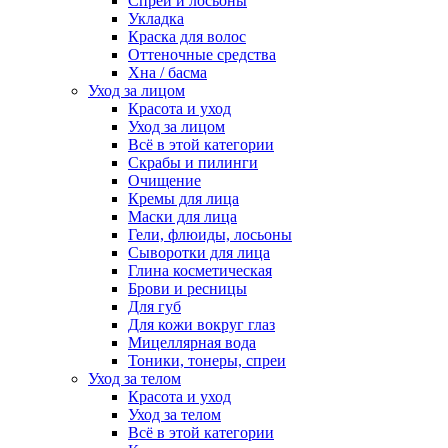
Спреи и лосьоны
Укладка
Краска для волос
Оттеночные средства
Хна / басма
Уход за лицом
Красота и уход
Уход за лицом
Всё в этой категории
Скрабы и пилинги
Очищение
Кремы для лица
Маски для лица
Гели, флюиды, лосьоны
Сыворотки для лица
Глина косметическая
Брови и ресницы
Для губ
Для кожи вокруг глаз
Мицеллярная вода
Тоники, тонеры, спреи
Уход за телом
Красота и уход
Уход за телом
Всё в этой категории