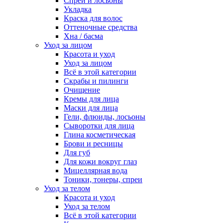
Спреи и лосьоны
Укладка
Краска для волос
Оттеночные средства
Хна / басма
Уход за лицом
Красота и уход
Уход за лицом
Всё в этой категории
Скрабы и пилинги
Очищение
Кремы для лица
Маски для лица
Гели, флюиды, лосьоны
Сыворотки для лица
Глина косметическая
Брови и ресницы
Для губ
Для кожи вокруг глаз
Мицеллярная вода
Тоники, тонеры, спреи
Уход за телом
Красота и уход
Уход за телом
Всё в этой категории