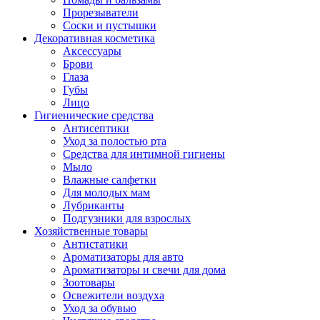
Прорезыватели
Соски и пустышки
Декоративная косметика
Аксессуары
Брови
Глаза
Губы
Лицо
Гигиенические средства
Антисептики
Уход за полостью рта
Средства для интимной гигиены
Мыло
Влажные салфетки
Для молодых мам
Лубриканты
Подгузники для взрослых
Хозяйственные товары
Антистатики
Ароматизаторы для авто
Ароматизаторы и свечи для дома
Зоотовары
Освежители воздуха
Уход за обувью