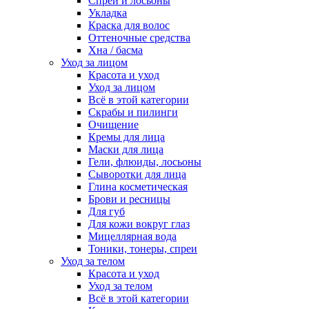
Спреи и лосьоны
Укладка
Краска для волос
Оттеночные средства
Хна / басма
Уход за лицом
Красота и уход
Уход за лицом
Всё в этой категории
Скрабы и пилинги
Очищение
Кремы для лица
Маски для лица
Гели, флюиды, лосьоны
Сыворотки для лица
Глина косметическая
Брови и ресницы
Для губ
Для кожи вокруг глаз
Мицеллярная вода
Тоники, тонеры, спреи
Уход за телом
Красота и уход
Уход за телом
Всё в этой категории