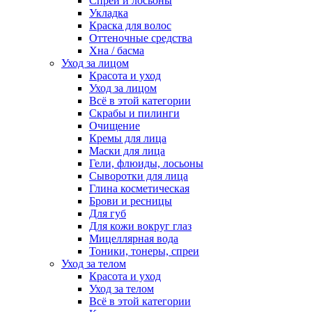
Спреи и лосьоны
Укладка
Краска для волос
Оттеночные средства
Хна / басма
Уход за лицом
Красота и уход
Уход за лицом
Всё в этой категории
Скрабы и пилинги
Очищение
Кремы для лица
Маски для лица
Гели, флюиды, лосьоны
Сыворотки для лица
Глина косметическая
Брови и ресницы
Для губ
Для кожи вокруг глаз
Мицеллярная вода
Тоники, тонеры, спреи
Уход за телом
Красота и уход
Уход за телом
Всё в этой категории