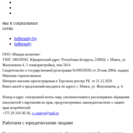
мы в социальных
сетях
tutbeauty.by
tutbeauty
ООО «Имидж косметик»
УНП: 190539592. Юридический адрес: Республика Беларусь, 220026, г. Минск, ул.
Жилуновича 4, 5 этаж(пристройка), пом.5014
Свидетельство о государственной регистрации №190539592 от 20 мая 2004г, выдано
Минским горисполкомом.
Интернет-магазин зарегистрирован в Торговом реестре РБ от 21.12.2020.
Книга жалоб и предложений находится по адресу г. Минск, ул. Жилуновича, д. 4.
Номер и адрес электронной почты лица, уполномоченного рассматривать обращения
покупателей о нарушении их прав, предусмотренных законодательством о защите
прав потребителей:
+375 29 319-30-30,
i-c.mariya@mail.ru
Работаем с юридическими лицами