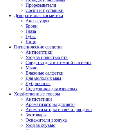
Прорезыватели
Соски и пустышки
Декоративная косметика
Аксессуары
Брови
Глаза
Губы
Лицо
Гигиенические средства
Антисептики
Уход за полостью рта
Средства для интимной гигиены
Мыло
Влажные салфетки
Для молодых мам
Лубриканты
Подгузники для взрослых
Хозяйственные товары
Антистатики
Ароматизаторы для авто
Ароматизаторы и свечи для дома
Зоотовары
Освежители воздуха
Уход за обувью