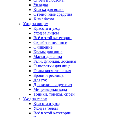
Спреи и лосьоны
Укладка
Краска для волос
Оттеночные средства
Хна / басма
Уход за лицом
Красота и уход
Уход за лицом
Всё в этой категории
Скрабы и пилинги
Очищение
Кремы для лица
Маски для лица
Гели, флюиды, лосьоны
Сыворотки для лица
Глина косметическая
Брови и ресницы
Для губ
Для кожи вокруг глаз
Мицеллярная вода
Тоники, тонеры, спреи
Уход за телом
Красота и уход
Уход за телом
Всё в этой категории