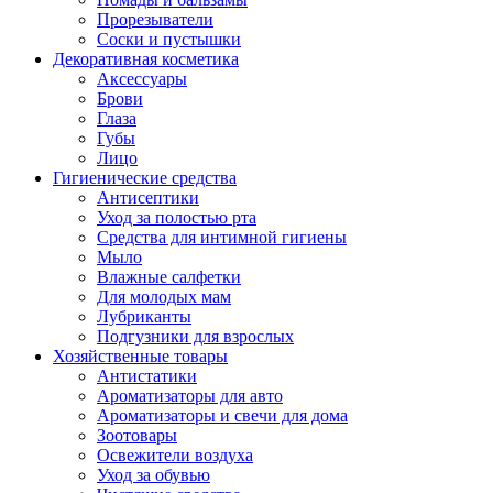
Прорезыватели
Соски и пустышки
Декоративная косметика
Аксессуары
Брови
Глаза
Губы
Лицо
Гигиенические средства
Антисептики
Уход за полостью рта
Средства для интимной гигиены
Мыло
Влажные салфетки
Для молодых мам
Лубриканты
Подгузники для взрослых
Хозяйственные товары
Антистатики
Ароматизаторы для авто
Ароматизаторы и свечи для дома
Зоотовары
Освежители воздуха
Уход за обувью