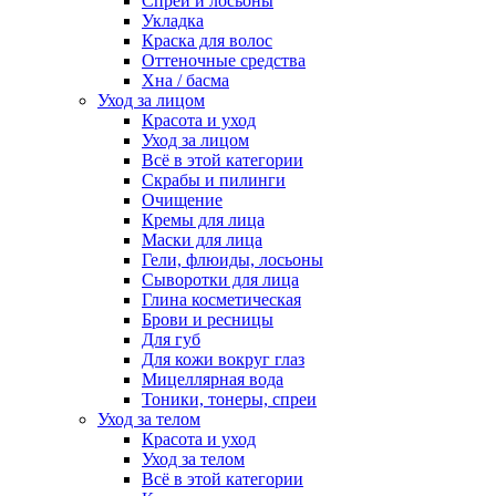
Спреи и лосьоны
Укладка
Краска для волос
Оттеночные средства
Хна / басма
Уход за лицом
Красота и уход
Уход за лицом
Всё в этой категории
Скрабы и пилинги
Очищение
Кремы для лица
Маски для лица
Гели, флюиды, лосьоны
Сыворотки для лица
Глина косметическая
Брови и ресницы
Для губ
Для кожи вокруг глаз
Мицеллярная вода
Тоники, тонеры, спреи
Уход за телом
Красота и уход
Уход за телом
Всё в этой категории