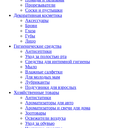
Прорезыватели
Соски и пустышки
Декоративная косметика
Аксессуары
Брови
Глаза
Губы
Лицо
Гигиенические средства
Антисептики
Уход за полостью рта
Средства для интимной гигиены
Мыло
Влажные салфетки
Для молодых мам
Лубриканты
Подгузники для взрослых
Хозяйственные товары
Антистатики
Ароматизаторы для авто
Ароматизаторы и свечи для дома
Зоотовары
Освежители воздуха
Уход за обувью