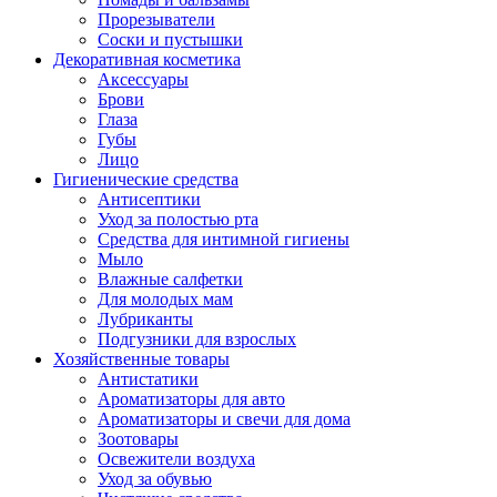
Прорезыватели
Соски и пустышки
Декоративная косметика
Аксессуары
Брови
Глаза
Губы
Лицо
Гигиенические средства
Антисептики
Уход за полостью рта
Средства для интимной гигиены
Мыло
Влажные салфетки
Для молодых мам
Лубриканты
Подгузники для взрослых
Хозяйственные товары
Антистатики
Ароматизаторы для авто
Ароматизаторы и свечи для дома
Зоотовары
Освежители воздуха
Уход за обувью