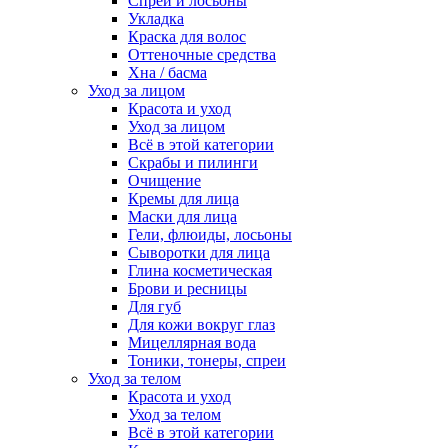
Спреи и лосьоны
Укладка
Краска для волос
Оттеночные средства
Хна / басма
Уход за лицом
Красота и уход
Уход за лицом
Всё в этой категории
Скрабы и пилинги
Очищение
Кремы для лица
Маски для лица
Гели, флюиды, лосьоны
Сыворотки для лица
Глина косметическая
Брови и ресницы
Для губ
Для кожи вокруг глаз
Мицеллярная вода
Тоники, тонеры, спреи
Уход за телом
Красота и уход
Уход за телом
Всё в этой категории