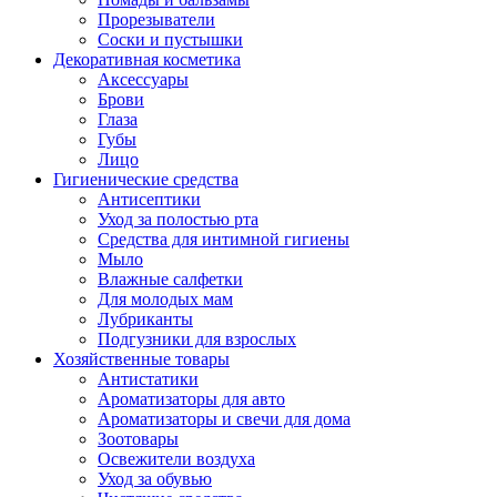
Прорезыватели
Соски и пустышки
Декоративная косметика
Аксессуары
Брови
Глаза
Губы
Лицо
Гигиенические средства
Антисептики
Уход за полостью рта
Средства для интимной гигиены
Мыло
Влажные салфетки
Для молодых мам
Лубриканты
Подгузники для взрослых
Хозяйственные товары
Антистатики
Ароматизаторы для авто
Ароматизаторы и свечи для дома
Зоотовары
Освежители воздуха
Уход за обувью