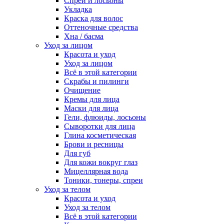
Спреи и лосьоны
Укладка
Краска для волос
Оттеночные средства
Хна / басма
Уход за лицом
Красота и уход
Уход за лицом
Всё в этой категории
Скрабы и пилинги
Очищение
Кремы для лица
Маски для лица
Гели, флюиды, лосьоны
Сыворотки для лица
Глина косметическая
Брови и ресницы
Для губ
Для кожи вокруг глаз
Мицеллярная вода
Тоники, тонеры, спреи
Уход за телом
Красота и уход
Уход за телом
Всё в этой категории