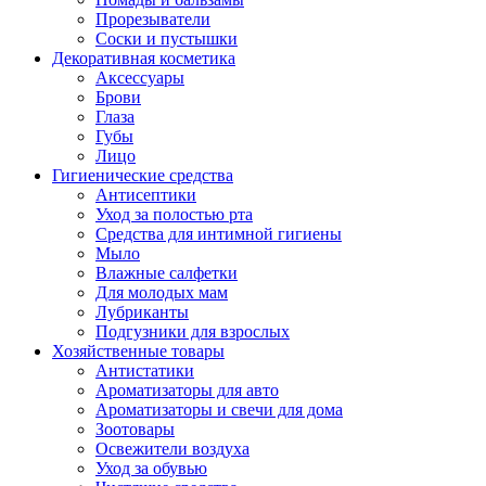
Прорезыватели
Соски и пустышки
Декоративная косметика
Аксессуары
Брови
Глаза
Губы
Лицо
Гигиенические средства
Антисептики
Уход за полостью рта
Средства для интимной гигиены
Мыло
Влажные салфетки
Для молодых мам
Лубриканты
Подгузники для взрослых
Хозяйственные товары
Антистатики
Ароматизаторы для авто
Ароматизаторы и свечи для дома
Зоотовары
Освежители воздуха
Уход за обувью