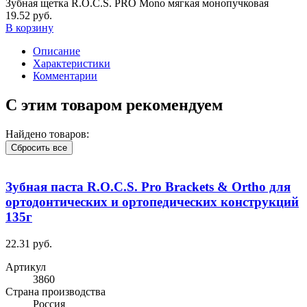
Зубная щетка R.O.C.S. PRO Mono мягкая монопучковая
19.52 руб.
В корзину
Описание
Характеристики
Комментарии
С этим товаром рекомендуем
Найдено товаров:
Сбросить все
Зубная паста R.O.C.S. Pro Brackets & Ortho для
ортодонтических и ортопедических конструкций
135г
22.31 руб.
Артикул
3860
Cтрана производства
Россия