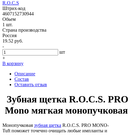
R.O.C.S
Штрих-код
4607152730944
Обьем
1 шт.
Страна производства
Россия
19.52 руб.
-
шт
+
В корзину
Описание
Состав
Оставить отзыв
Зубная щетка R.O.C.S. PRO
Mono мягкая монопучковая
Монопучковая
зубная щетка
R.O.C.S. PRO MONO-
Tuft поможет точечно очищать любые импланты и