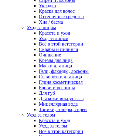
Спреи и лосьоны
Укладка
Краска для волос
Оттеночные средства
Хна / басма
Уход за лицом
Красота и уход
Уход за лицом
Всё в этой категории
Скрабы и пилинги
Очищение
Кремы для лица
Маски для лица
Гели, флюиды, лосьоны
Сыворотки для лица
Глина косметическая
Брови и ресницы
Для губ
Для кожи вокруг глаз
Мицеллярная вода
Тоники, тонеры, спреи
Уход за телом
Красота и уход
Уход за телом
Всё в этой категории