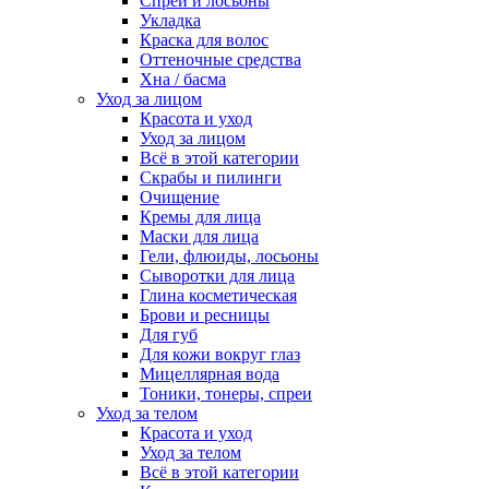
Спреи и лосьоны
Укладка
Краска для волос
Оттеночные средства
Хна / басма
Уход за лицом
Красота и уход
Уход за лицом
Всё в этой категории
Скрабы и пилинги
Очищение
Кремы для лица
Маски для лица
Гели, флюиды, лосьоны
Сыворотки для лица
Глина косметическая
Брови и ресницы
Для губ
Для кожи вокруг глаз
Мицеллярная вода
Тоники, тонеры, спреи
Уход за телом
Красота и уход
Уход за телом
Всё в этой категории