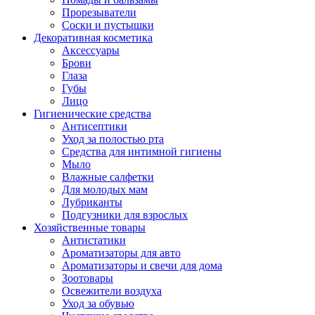
Прорезыватели
Соски и пустышки
Декоративная косметика
Аксессуары
Брови
Глаза
Губы
Лицо
Гигиенические средства
Антисептики
Уход за полостью рта
Средства для интимной гигиены
Мыло
Влажные салфетки
Для молодых мам
Лубриканты
Подгузники для взрослых
Хозяйственные товары
Антистатики
Ароматизаторы для авто
Ароматизаторы и свечи для дома
Зоотовары
Освежители воздуха
Уход за обувью