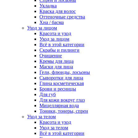
Спреи и лосьоны
Укладка
Краска для волос
Оттеночные средства
Хна / басма
Уход за лицом
Красота и уход
Уход за лицом
Всё в этой категории
Скрабы и пилинги
Очищение
Кремы для лица
Маски для лица
Гели, флюиды, лосьоны
Сыворотки для лица
Глина косметическая
Брови и ресницы
Для губ
Для кожи вокруг глаз
Мицеллярная вода
Тоники, тонеры, спреи
Уход за телом
Красота и уход
Уход за телом
Всё в этой категории