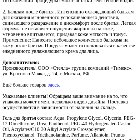
По окончании процедуры смойте остатки геля теплой водой.
2. Бальзам после бритья . Интенсивно охлаждающий бальзам
для оказания мгновенного успокаивающего действия,
снимающего раздражение и дискомфорт после бритья. Легкая
формула не оставляет ощущения жирности на коже,
мгновенно впитывается, придавая коже мягкость и тонус.
Применение: Нанесите небольшое количество бальзама на
кожу после бритья. Продукт может использоваться в качестве
ежедневного увлажняющего крема для лица.
Дополнительно:
Производитель: ООО «Стелла» группа компаний «Тимекс»,
ул. Красного Маяка, д. 24, г. Москва, РФ
Ещё больше товаров
здесь.
Уважаемые клиенты! Обращаем ваше внимание на то, что
упаковка может иметь несколько видов дизайна. Поставка
осуществляется в зависимости от наличия на складе.
Гель для бритья состав: Aqua, Propylene Glycol, Glycerin, PEG-
12 Dimethicone, Urea, Panthenol, PEG-40 Hydrogenated Castor
Oil, Acrylates/C10-30 Alkyl Acrylate Crosspolymer,
Phenoxyethanol, Triethanolamine, Parfume, Allantoin, Prunus