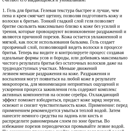
1. Гель для бритья. Гелевая текстура быстрее и лучше, чем
пена и крем смягчает щетину, позволяя подготовить кожу и
волоски к бритью. Тонкий гладкий слой геля позволяет
бритве скользить максимально близко к коже без усилий и
трения, которые провоцируют возникновение раздражений и
являются причиной порезов. Кожа остается увлажненной и
мягкой, как после использования бальзама. Гель создает
прозрачный слой, позволяющий видеть волоски в процессе
бритья. Теперь вы видите и контролируете процесс создавая
идеальные формы усов и бороды, или добиваясь максимально
чистого результата бритья без остаточных волосков даже на
труднодоступных участках. Меньше движений
лезвием меньше раздражения на коже. Раздражения и
воспаления могут появиться на любой коже в результате
микропореза, для минимизации неприятных ощущений и
ускорения процесса заживления гель содержит комплекс
активных компонентов на основе серебра. Охлаждающий
эффект поможет взбодриться, придаст коже заряд энергии,
освежит и снизит чувствительность кожи. Применение: перед
применением рекомендуется умыться теплой водой. Затем
нанесите немного средства на ладонь или кисть и
распределите равномерным слоем по зоне бритья. Во
избежание порезов периодически промывайте лезвие водой.