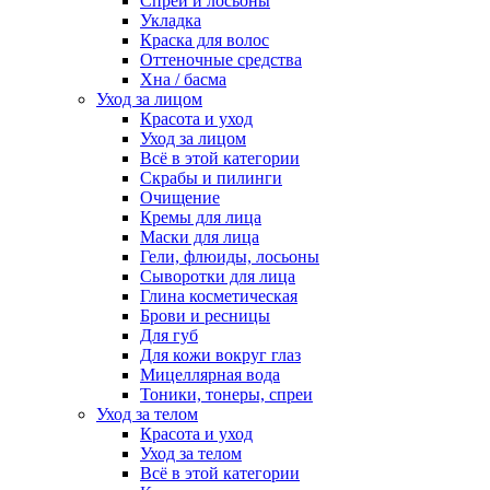
Спреи и лосьоны
Укладка
Краска для волос
Оттеночные средства
Хна / басма
Уход за лицом
Красота и уход
Уход за лицом
Всё в этой категории
Скрабы и пилинги
Очищение
Кремы для лица
Маски для лица
Гели, флюиды, лосьоны
Сыворотки для лица
Глина косметическая
Брови и ресницы
Для губ
Для кожи вокруг глаз
Мицеллярная вода
Тоники, тонеры, спреи
Уход за телом
Красота и уход
Уход за телом
Всё в этой категории