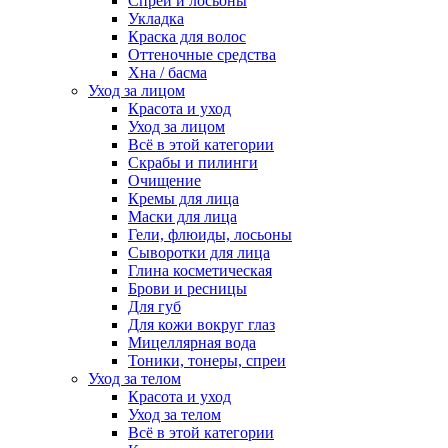
Спреи и лосьоны
Укладка
Краска для волос
Оттеночные средства
Хна / басма
Уход за лицом
Красота и уход
Уход за лицом
Всё в этой категории
Скрабы и пилинги
Очищение
Кремы для лица
Маски для лица
Гели, флюиды, лосьоны
Сыворотки для лица
Глина косметическая
Брови и ресницы
Для губ
Для кожи вокруг глаз
Мицеллярная вода
Тоники, тонеры, спреи
Уход за телом
Красота и уход
Уход за телом
Всё в этой категории