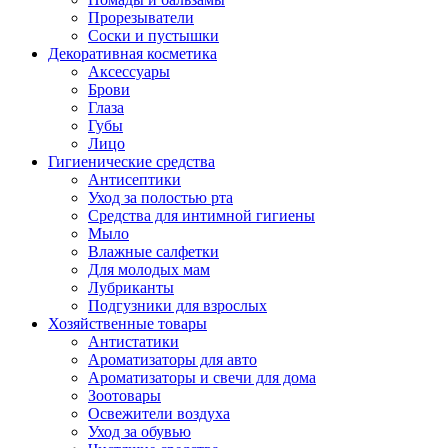
Прорезыватели
Соски и пустышки
Декоративная косметика
Аксессуары
Брови
Глаза
Губы
Лицо
Гигиенические средства
Антисептики
Уход за полостью рта
Средства для интимной гигиены
Мыло
Влажные салфетки
Для молодых мам
Лубриканты
Подгузники для взрослых
Хозяйственные товары
Антистатики
Ароматизаторы для авто
Ароматизаторы и свечи для дома
Зоотовары
Освежители воздуха
Уход за обувью