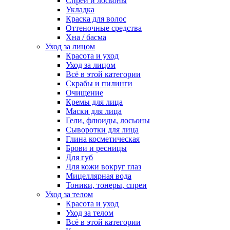
Спреи и лосьоны
Укладка
Краска для волос
Оттеночные средства
Хна / басма
Уход за лицом
Красота и уход
Уход за лицом
Всё в этой категории
Скрабы и пилинги
Очищение
Кремы для лица
Маски для лица
Гели, флюиды, лосьоны
Сыворотки для лица
Глина косметическая
Брови и ресницы
Для губ
Для кожи вокруг глаз
Мицеллярная вода
Тоники, тонеры, спреи
Уход за телом
Красота и уход
Уход за телом
Всё в этой категории