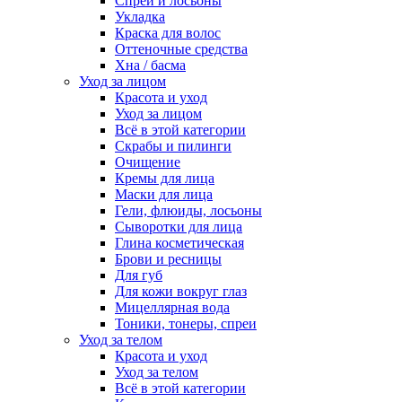
Спреи и лосьоны
Укладка
Краска для волос
Оттеночные средства
Хна / басма
Уход за лицом
Красота и уход
Уход за лицом
Всё в этой категории
Скрабы и пилинги
Очищение
Кремы для лица
Маски для лица
Гели, флюиды, лосьоны
Сыворотки для лица
Глина косметическая
Брови и ресницы
Для губ
Для кожи вокруг глаз
Мицеллярная вода
Тоники, тонеры, спреи
Уход за телом
Красота и уход
Уход за телом
Всё в этой категории