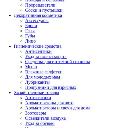
Прорезыватели
Соски и пустышки
Декоративная косметика
Аксессуары
Брови
Глаза
Губы
Лицо
Гигиенические средства
Антисептики
Уход за полостью рта
Средства для интимной гигиены
Мыло
Влажные салфетки
Для молодых мам
Лубриканты
Подгузники для взрослых
Хозяйственные товары
Антистатики
Ароматизаторы для авто
Ароматизаторы и свечи для дома
Зоотовары
Освежители воздуха
Уход за обувью