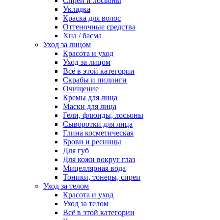
Спреи и лосьоны
Укладка
Краска для волос
Оттеночные средства
Хна / басма
Уход за лицом
Красота и уход
Уход за лицом
Всё в этой категории
Скрабы и пилинги
Очищение
Кремы для лица
Маски для лица
Гели, флюиды, лосьоны
Сыворотки для лица
Глина косметическая
Брови и ресницы
Для губ
Для кожи вокруг глаз
Мицеллярная вода
Тоники, тонеры, спреи
Уход за телом
Красота и уход
Уход за телом
Всё в этой категории