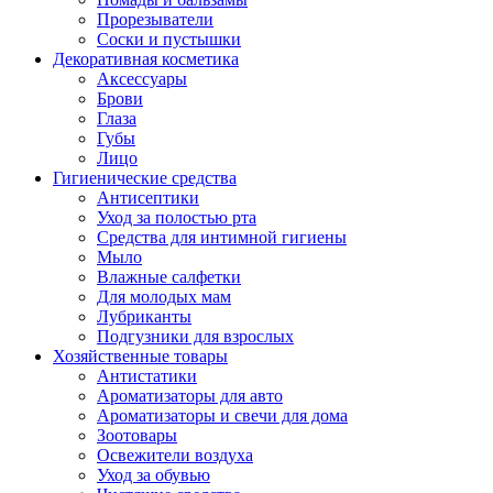
Прорезыватели
Соски и пустышки
Декоративная косметика
Аксессуары
Брови
Глаза
Губы
Лицо
Гигиенические средства
Антисептики
Уход за полостью рта
Средства для интимной гигиены
Мыло
Влажные салфетки
Для молодых мам
Лубриканты
Подгузники для взрослых
Хозяйственные товары
Антистатики
Ароматизаторы для авто
Ароматизаторы и свечи для дома
Зоотовары
Освежители воздуха
Уход за обувью