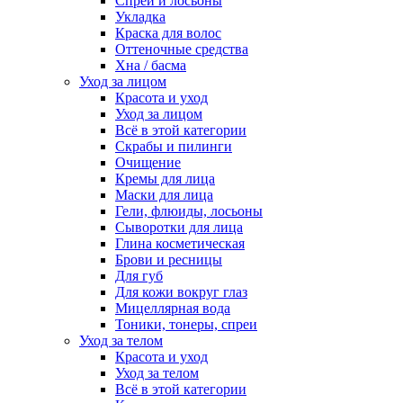
Спреи и лосьоны
Укладка
Краска для волос
Оттеночные средства
Хна / басма
Уход за лицом
Красота и уход
Уход за лицом
Всё в этой категории
Скрабы и пилинги
Очищение
Кремы для лица
Маски для лица
Гели, флюиды, лосьоны
Сыворотки для лица
Глина косметическая
Брови и ресницы
Для губ
Для кожи вокруг глаз
Мицеллярная вода
Тоники, тонеры, спреи
Уход за телом
Красота и уход
Уход за телом
Всё в этой категории