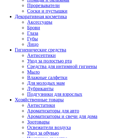
Прорезыватели
Соски и пустышки
Декоративная косметика
Аксессуары
Брови
Глаза
Губы
Лицо
Гигиенические средства
Антисептики
Уход за полостью рта
Средства для интимной гигиены
Мыло
Влажные салфетки
Для молодых мам
Лубриканты
Подгузники для взрослых
Хозяйственные товары
Антистатики
Ароматизаторы для авто
Ароматизаторы и свечи для дома
Зоотовары
Освежители воздуха
Уход за обувью