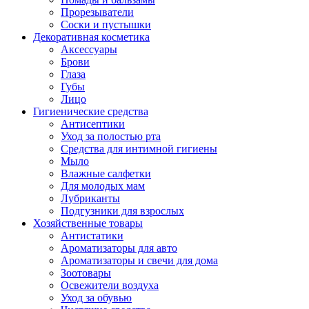
Прорезыватели
Соски и пустышки
Декоративная косметика
Аксессуары
Брови
Глаза
Губы
Лицо
Гигиенические средства
Антисептики
Уход за полостью рта
Средства для интимной гигиены
Мыло
Влажные салфетки
Для молодых мам
Лубриканты
Подгузники для взрослых
Хозяйственные товары
Антистатики
Ароматизаторы для авто
Ароматизаторы и свечи для дома
Зоотовары
Освежители воздуха
Уход за обувью