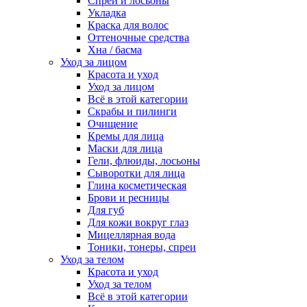
Спреи и лосьоны
Укладка
Краска для волос
Оттеночные средства
Хна / басма
Уход за лицом
Красота и уход
Уход за лицом
Всё в этой категории
Скрабы и пилинги
Очищение
Кремы для лица
Маски для лица
Гели, флюиды, лосьоны
Сыворотки для лица
Глина косметическая
Брови и ресницы
Для губ
Для кожи вокруг глаз
Мицеллярная вода
Тоники, тонеры, спреи
Уход за телом
Красота и уход
Уход за телом
Всё в этой категории