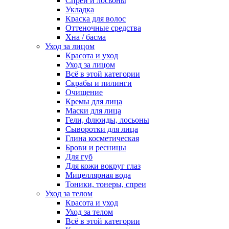
Спреи и лосьоны
Укладка
Краска для волос
Оттеночные средства
Хна / басма
Уход за лицом
Красота и уход
Уход за лицом
Всё в этой категории
Скрабы и пилинги
Очищение
Кремы для лица
Маски для лица
Гели, флюиды, лосьоны
Сыворотки для лица
Глина косметическая
Брови и ресницы
Для губ
Для кожи вокруг глаз
Мицеллярная вода
Тоники, тонеры, спреи
Уход за телом
Красота и уход
Уход за телом
Всё в этой категории