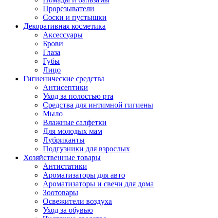
Прорезыватели
Соски и пустышки
Декоративная косметика
Аксессуары
Брови
Глаза
Губы
Лицо
Гигиенические средства
Антисептики
Уход за полостью рта
Средства для интимной гигиены
Мыло
Влажные салфетки
Для молодых мам
Лубриканты
Подгузники для взрослых
Хозяйственные товары
Антистатики
Ароматизаторы для авто
Ароматизаторы и свечи для дома
Зоотовары
Освежители воздуха
Уход за обувью