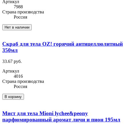
Артикул
7988
Cтрана производства
Россия
Нет в наличии
Скраб для тела OZ! горячий антицеллюлитный
350мл
33.67 руб.
Артикул
4016
Cтрана производства
Россия
В корзину
Мист для тела Mioni lychee&peony
парфюмированный аромат личи и пион 195мл