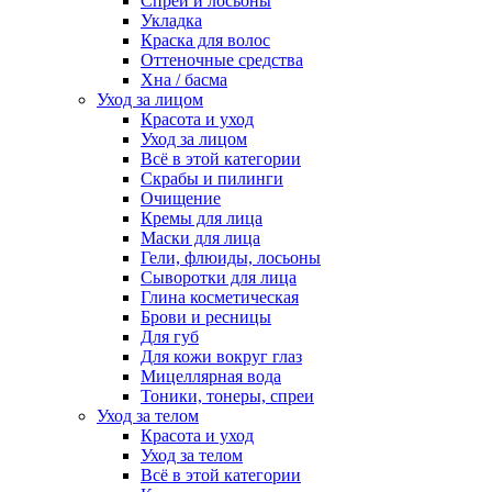
Спреи и лосьоны
Укладка
Краска для волос
Оттеночные средства
Хна / басма
Уход за лицом
Красота и уход
Уход за лицом
Всё в этой категории
Скрабы и пилинги
Очищение
Кремы для лица
Маски для лица
Гели, флюиды, лосьоны
Сыворотки для лица
Глина косметическая
Брови и ресницы
Для губ
Для кожи вокруг глаз
Мицеллярная вода
Тоники, тонеры, спреи
Уход за телом
Красота и уход
Уход за телом
Всё в этой категории