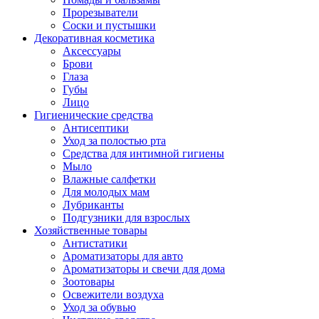
Прорезыватели
Соски и пустышки
Декоративная косметика
Аксессуары
Брови
Глаза
Губы
Лицо
Гигиенические средства
Антисептики
Уход за полостью рта
Средства для интимной гигиены
Мыло
Влажные салфетки
Для молодых мам
Лубриканты
Подгузники для взрослых
Хозяйственные товары
Антистатики
Ароматизаторы для авто
Ароматизаторы и свечи для дома
Зоотовары
Освежители воздуха
Уход за обувью