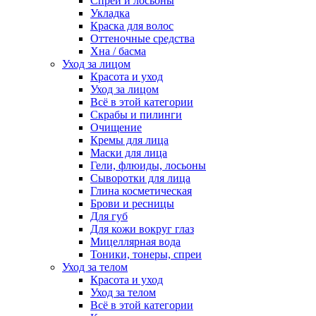
Спреи и лосьоны
Укладка
Краска для волос
Оттеночные средства
Хна / басма
Уход за лицом
Красота и уход
Уход за лицом
Всё в этой категории
Скрабы и пилинги
Очищение
Кремы для лица
Маски для лица
Гели, флюиды, лосьоны
Сыворотки для лица
Глина косметическая
Брови и ресницы
Для губ
Для кожи вокруг глаз
Мицеллярная вода
Тоники, тонеры, спреи
Уход за телом
Красота и уход
Уход за телом
Всё в этой категории