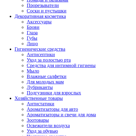
Прорезыватели
Соски и пустышки
Декоративная косметика
Аксессуары
Брови
Глаза
Губы
Лицо
Гигиенические средства
Антисептики
Уход за полостью рта
Средства для интимной гигиены
Мыло
Влажные салфетки
Для молодых мам
Лубриканты
Подгузники для взрослых
Хозяйственные товары
Антистатики
Ароматизаторы для авто
Ароматизаторы и свечи для дома
Зоотовары
Освежители воздуха
Уход за обувью