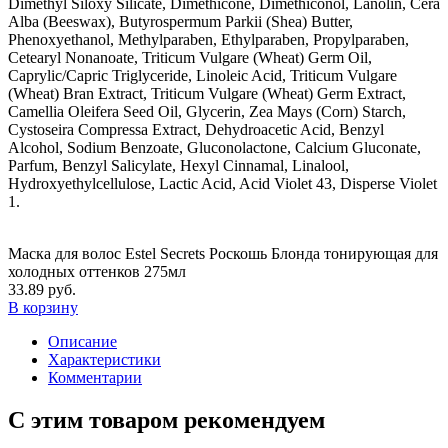
Dimethyl Siloxy Silicate, Dimethicone, Dimethiconol, Lanolin, Cera
Alba (Beeswax), Butyrospermum Parkii (Shea) Butter,
Phenoxyethanol, Methylparaben, Ethylparaben, Propylparaben,
Cetearyl Nonanoate, Triticum Vulgare (Wheat) Germ Oil,
Caprylic/Capric Triglyceride, Linoleic Acid, Triticum Vulgare
(Wheat) Bran Extract, Triticum Vulgare (Wheat) Germ Extract,
Camellia Oleifera Seed Oil, Glycerin, Zea Mays (Corn) Starch,
Cystoseira Compressa Extract, Dehydroacetic Acid, Benzyl
Alcohol, Sodium Benzoate, Gluconolactone, Calcium Gluconate,
Parfum, Benzyl Salicylate, Hexyl Cinnamal, Linalool,
Hydroxyethylcellulose, Lactic Acid, Acid Violet 43, Disperse Violet
1.
Маска для волос Estel Secrets Роскошь Блонда тонирующая для
холодных оттенков 275мл
33.89 руб.
В корзину
Описание
Характеристики
Комментарии
С этим товаром рекомендуем