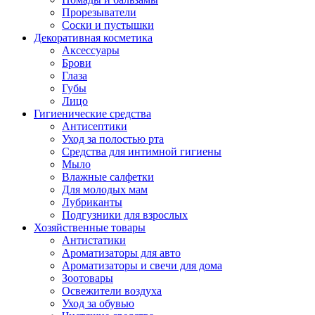
Прорезыватели
Соски и пустышки
Декоративная косметика
Аксессуары
Брови
Глаза
Губы
Лицо
Гигиенические средства
Антисептики
Уход за полостью рта
Средства для интимной гигиены
Мыло
Влажные салфетки
Для молодых мам
Лубриканты
Подгузники для взрослых
Хозяйственные товары
Антистатики
Ароматизаторы для авто
Ароматизаторы и свечи для дома
Зоотовары
Освежители воздуха
Уход за обувью