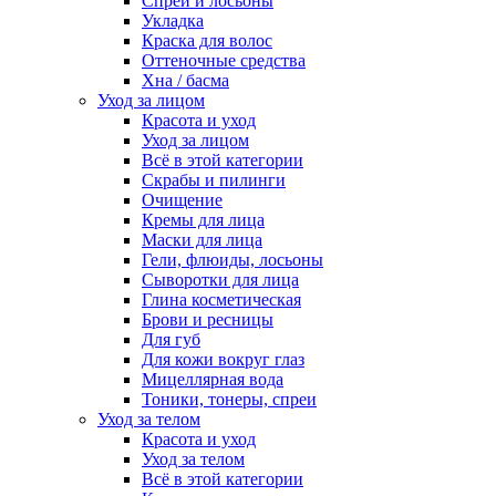
Спреи и лосьоны
Укладка
Краска для волос
Оттеночные средства
Хна / басма
Уход за лицом
Красота и уход
Уход за лицом
Всё в этой категории
Скрабы и пилинги
Очищение
Кремы для лица
Маски для лица
Гели, флюиды, лосьоны
Сыворотки для лица
Глина косметическая
Брови и ресницы
Для губ
Для кожи вокруг глаз
Мицеллярная вода
Тоники, тонеры, спреи
Уход за телом
Красота и уход
Уход за телом
Всё в этой категории