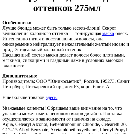
оттенков 275мл
Особенности:
Лучше блонда может быть только secrets-блонд! Секрет
великолепия холодного оттенка — тонирующая
маска
-блеск.
Интенсивно питая и восстанавливая волосы, она
одновременно нейтрализует нежелательный желтый нюанс и
придаёт идеальный холодный оттенок.
Насыщенный состав маски делает волосы более плотными,
мягкими, сияющими и гладкими даже в условиях высокой
влажности.
Дополнительно:
Производитель: ООО "Юникосметик", Россия, 195273, Санкт-
Петербург, Пискаревский пр., дом 63, корп. 6 лит. А.
Ещё больше товаров
здесь.
Уважаемые клиенты! Обращаем ваше внимание на то, что
упаковка может иметь несколько видов дизайна. Поставка
осуществляется в зависимости от наличия на складе.
Aqua, Cetearyl Alcohol, Behentrimonium Сhloride, Ceteareth-20,
C12–15 Alkyl Benzoate, Acetamidoethoxyethanol, Phenyl Propyl