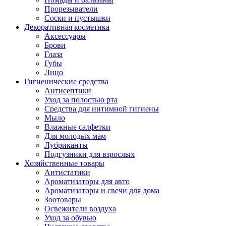
Прорезыватели
Соски и пустышки
Декоративная косметика
Аксессуары
Брови
Глаза
Губы
Лицо
Гигиенические средства
Антисептики
Уход за полостью рта
Средства для интимной гигиены
Мыло
Влажные салфетки
Для молодых мам
Лубриканты
Подгузники для взрослых
Хозяйственные товары
Антистатики
Ароматизаторы для авто
Ароматизаторы и свечи для дома
Зоотовары
Освежители воздуха
Уход за обувью