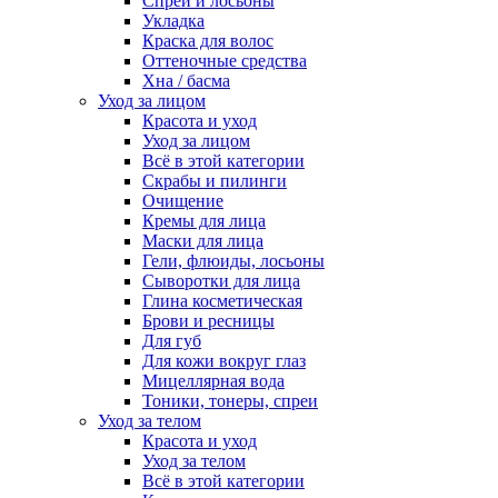
Спреи и лосьоны
Укладка
Краска для волос
Оттеночные средства
Хна / басма
Уход за лицом
Красота и уход
Уход за лицом
Всё в этой категории
Скрабы и пилинги
Очищение
Кремы для лица
Маски для лица
Гели, флюиды, лосьоны
Сыворотки для лица
Глина косметическая
Брови и ресницы
Для губ
Для кожи вокруг глаз
Мицеллярная вода
Тоники, тонеры, спреи
Уход за телом
Красота и уход
Уход за телом
Всё в этой категории