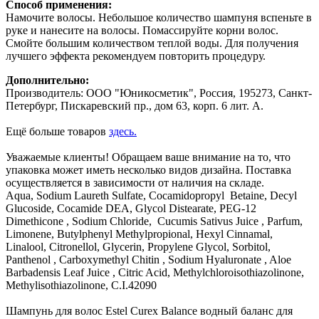
Способ применения:
Намочите волосы. Небольшое количество шампуня вспеньте в
руке и нанесите на волосы. Помассируйте корни волос.
Смойте большим количеством теплой воды. Для получения
лучшего эффекта рекомендуем повторить процедуру.
Дополнительно:
Производитель: ООО "Юникосметик", Россия, 195273, Санкт-
Петербург, Пискаревский пр., дом 63, корп. 6 лит. А.
Ещё больше товаров
здесь.
Уважаемые клиенты! Обращаем ваше внимание на то, что
упаковка может иметь несколько видов дизайна. Поставка
осуществляется в зависимости от наличия на складе.
Aqua, Sodium Laureth Sulfate, Cocamidopropyl Betaine, Decyl
Glucoside, Cocamide DEA, Glycol Distearate, PEG-12
Dimethicone , Sodium Chloride, Cucumis Sativus Juice , Parfum,
Limonene, Butylphenyl Methylpropional, Hexyl Cinnamal,
Linalool, Citronellol, Glycerin, Propylene Glycol, Sorbitol,
Panthenol , Carboxymethyl Chitin , Sodium Hyaluronate , Aloe
Barbadensis Leaf Juice , Citric Acid, Methylchloroisothiazolinone,
Methylisothiazolinone, C.I.42090
Шампунь для волос Estel Curex Balance водный баланс для